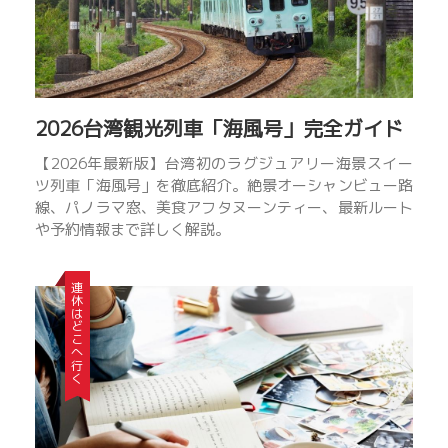
の
ご
委
託
で
台
2026台湾観光列車「海風号」完全ガイド
湾
【2026年最新版】台湾初のラグジュアリー海景スイー
現
ツ列車「海風号」を徹底紹介。絶景オーシャンビュー路
地
線、パノラマ窓、美食アフタヌーンティー、最新ルート
で
や予約情報まで詳しく解説。
の
旅
行
連休はどこへ行く
関
連
の
各
種
プ