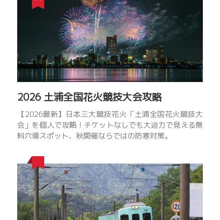
約
120
名
が
い
ま
す。
各
2026 土浦全国花火競技大会攻略
国
【2026最新】日本三大競技花火「土浦全国花火競技大
の
会」を個人で攻略！チケットなしでも大迫力で見える無
自
料穴場スポット、秋開催ならではの防寒対策。
治
体
や
民
間
か
ら