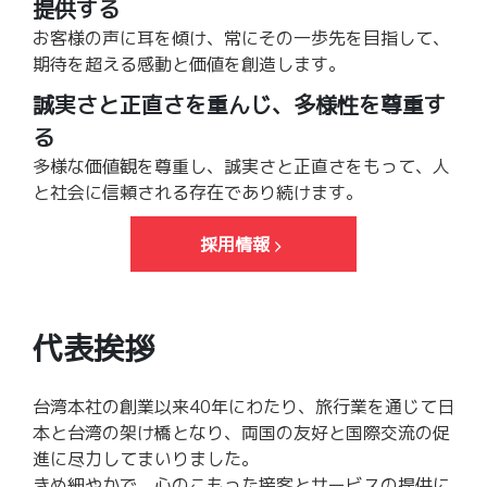
提供する
湾
お客様の声に耳を傾け、常にその一歩先を目指して、
現
期待を超える感動と価値を創造します。
誠実さと正直さを重んじ、多様性を尊重す
地
る
で
多様な価値観を尊重し、誠実さと正直さをもって、人
と社会に信頼される存在であり続けます。
の
各
採用情報
種
プ
代表挨拶
ロ
台湾本社の創業以来40年にわたり、旅行業を通じて日
モ
本と台湾の架け橋となり、両国の友好と国際交流の促
進に尽力してまいりました。
ー
きめ細やかで、心のこもった接客とサービスの提供に