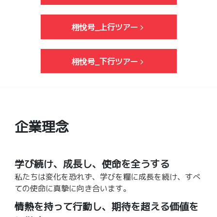
橋
10
駅
分
栩悅号_上行ツアー
か
ゆ
ら
い
徒
レ
栩悅号_下行ツアー
歩
ー
12
ル
分
美
栄
橋
公
企業理念
駅
式
か
サ
ら
イ
徒
学び続け、成長し、使命を全うする
ト
歩
私たちは変化を恐れず、学びを糧に成長を続け、すべ
10
ての使命に真摯に向き合います。
分
台
情熱を持って行動し、期待を超える価値を