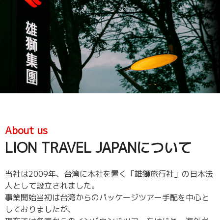
105-
沖
熊
0003
縄
本
東
県
県
京
那
熊
都
覇
本
港
市
市
区
久
中
西
茂
央
新
地
区
橋
３
花
1
丁
畑
About us
丁
目
町
LION TRAVEL JAPANについて
目
１
４
7
５
−１
－
−９
太
当社は2009年、台湾に本社を置く「雄獅旅行社」の日本法
1
ア
陽
人として設立されました。
虎
ル
生
事業開始当初は台湾からのパッケージツアー手配を中心と
ノ
テ
命
しておりましたが、
門