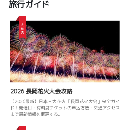
PR
旅行ガイド
会
三大花火
社
JWI
マ
ー
ケ
テ
ィ
ン
2026 長岡花火大会攻略
グ
は
【2026最新】日本三大花火「長岡花火大会」完全ガイ
ラ
ド！開催日・有料席チケットの申込方法・交通アクセス
イ
まで最新情報を網羅する。
オ
ン