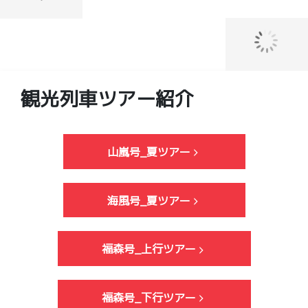
ク
7123
ク
セ
セ
ス：
ア
ス：
銀
ク
熊
座
セ
本
線
ス：
市
観光列車ツアー紹介
虎
ゆ
電
ノ
い
花
門
レ
畑
駅
山嵐号_夏ツアー
ー
町
か
ル
駅
ら
県
か
海風号_夏ツアー
徒
庁
ら
歩
前
徒
3
駅
歩
福森号_上行ツアー
分
か
2
JR
ら
分
線
徒
福森号_下行ツアー
新
歩