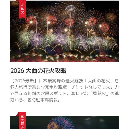
三大花火
グ
ル
ー
プ
に
属
す
る
子
会
2026 大曲の花火攻略
社
の
【2026最新】日本最高峰の煙火競技「大曲の花火」を
PR
個人旅行で楽しむ完全攻略版！チケットなしでも大迫力
会
で見える無料の穴場スポット、激レアな「昼花火」の魅
社
力から、臨時駐車場情報。
で、
社
三大花火
員
は