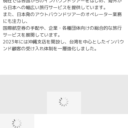
ビ
熊
現在では各国からのインバウンドツアーをはじめ、海外か
セ
ル
本
ら日本への幅広い旅行サービスを提供しています。
ン
デ
第
また、日本発のアウトバウンドツアーのオペレーター業務
ト
ィ
２
にも注力し、
ラ
ン
ビ
国際航空券の手配や、企業・各種団体向けの総合的な旅行
ル
グ
ル
サービスを展開しています。
ビ
那
6
2023年には沖縄支店を開設し、台湾を中心としたインバウ
ル
覇
階
ンド顧客の受け入れ体制を一層強化しました。
7
304
電
階
号
話：
電
室
096-
話：
電
321-
03₋5542‐
話：
7231
0289
098-
FAX：
FAX：
963-
096-
03₋5542‐
6801
321-
0218
FAX：
7211
098-
ア
963-
ア