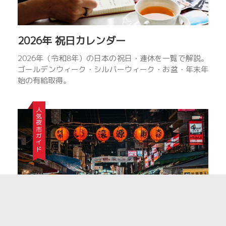
ロ
モ
ー
2026年 祝日カレンダー
シ
ョ
2026年（令和8年）の日本の祝日・連休を一覧で解説。
ン
ゴールデンウィーク・シルバーウィーク・お盆・年末年
を
始の有給取得。
サ
ポ
人気夜市ガイド
ー
ト
し
て
い
ま
す。
企
業
組