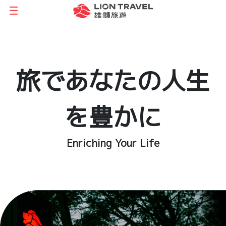
LION
LION
JWI
TRAVEL
TRAVEL
マ
JAPAN
JAPAN
ー
旅であなたの人生
沖
熊
ケ
縄
本
テ
を豊かに
支
支
ィ
Enriching Your Life
店
店
ン
グ
住
住
所：
所：
住
〒
〒
所：
900-
860-
〒
0015
0806